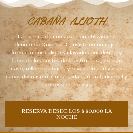
CABAÑA ALIOTH
La técnica de construcción utilizada se
denomina Quincha. Consiste en un cajón
formado por coligües clavados por dentro y
fuera de los postes de la estructura, en este
caso, relleno de barro y revestido con varias
capas del mismo. Construida con un funcional y
hermoso techo vivo
RESERVA DESDE LOS $ 80.000 LA
NOCHE